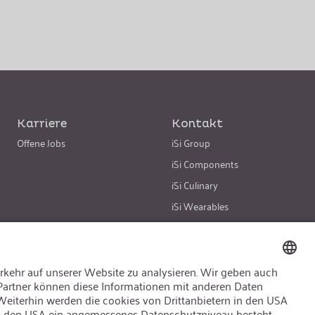
Karriere
Kontakt
Offene Jobs
iSi Group
iSi Components
iSi Culinary
iSi Wearables