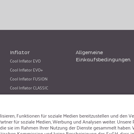
Inflator
Allgemeine
Cool Inflator EVO
Einkaufsbedingungen
Cool Inflator EVO+
Cool Inflator FUSION
Cool Inflator CLASSIC
Cool Inflator CLASSIC+
Cool Hybrid Inflator
Sprache ändern
:
Deutsch
Besuchen Sie uns auch auf: