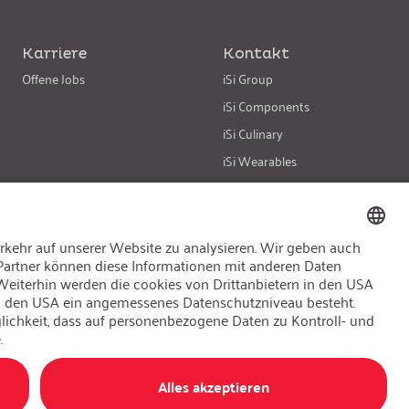
Karriere
Kontakt
Offene Jobs
iSi Group
iSi Components
iSi Culinary
iSi Wearables