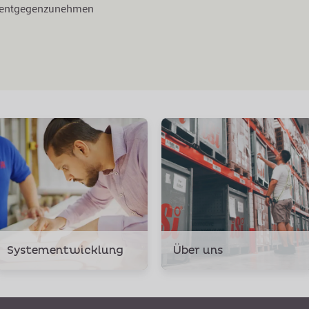
ge entgegenzunehmen
Systementwicklung
Über uns