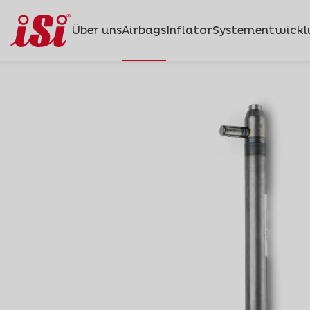
Über uns
Airbags
Inflator
Systementwickl