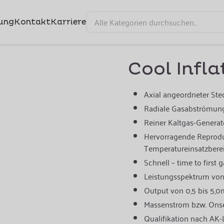
ung
Kontakt
Karriere
Cool Infl
Axial angeordneter Ste
Radiale Gasabströmun
Reiner Kaltgas-Generat
Hervorragende Reproduz
Temperatureinsatzbere
Schnell – time to first 
Leistungsspektrum von 
Output von 0,5 bis 5,0
Massenstrom bzw. Onset
Qualifikation nach AK-