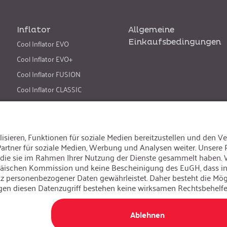
Inflator
Allgemeine
Cool Inflator EVO
Einkaufsbedingungen
Cool Inflator EVO+
Cool Inflator FUSION
Cool Inflator CLASSIC
Cool Inflator CLASSIC+
Cool Hybrid Inflator
Sprache ändern
:
Deutsch
Besuchen Sie uns auch auf:
AGB
|
Datenschutzerklärung
|
Impressum
© iSi GmbH. Alle Rechte vorbehalten.