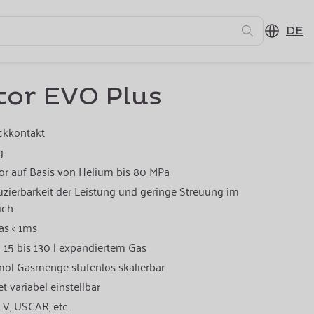
DE
ator EVO Plus
ckkontakt
g
or auf Basis von Helium bis 80 MPa
ierbarkeit der Leistung und geringe Streuung im
ich
gas < 1ms
15 bis 130 l expandiertem Gas
mol Gasmenge stufenlos skalierbar
 variabel einstellbar
LV, USCAR, etc.